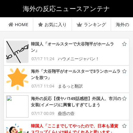
海外の反応ニュースアンテナ
HOME
お気に入り
ランキング
海外の
韓国人「オールスターで大谷翔平がホームラ
ン」
07/17 11:24
ハウメニージャパン！
海外「大谷翔平がオールスターで3ランホームラ
ンを放つ」
07/17 11:04
まるっと翻訳
海外の反応【僕ヤバ149話感想】外国人、市川の
女装(イメージ)に興奮しすぎてしまう
07/17 00:09
蠱惑の壺
韓国人「ここまでしてやったので、日本も通貨
スワップくらいは結んでくれると思います」