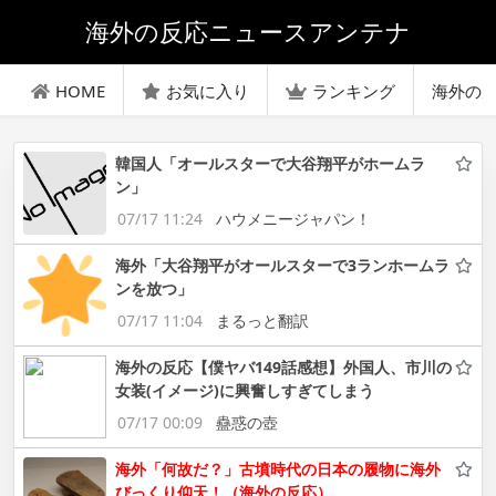
海外の反応ニュースアンテナ
HOME
お気に入り
ランキング
海外の
韓国人「オールスターで大谷翔平がホームラ
ン」
07/17 11:24
ハウメニージャパン！
海外「大谷翔平がオールスターで3ランホームラ
ンを放つ」
07/17 11:04
まるっと翻訳
海外の反応【僕ヤバ149話感想】外国人、市川の
女装(イメージ)に興奮しすぎてしまう
07/17 00:09
蠱惑の壺
海外「何故だ？」古墳時代の日本の履物に海外
びっくり仰天！（海外の反応）