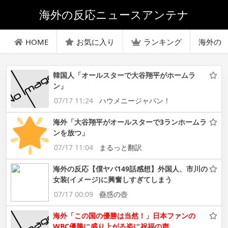
海外の反応ニュースアンテナ
HOME
お気に入り
ランキング
海外の
韓国人「オールスターで大谷翔平がホームラ
ン」
07/17 11:24
ハウメニージャパン！
海外「大谷翔平がオールスターで3ランホームラ
ンを放つ」
07/17 11:04
まるっと翻訳
海外の反応【僕ヤバ149話感想】外国人、市川の
女装(イメージ)に興奮しすぎてしまう
07/17 00:09
蠱惑の壺
海外「この国の優勝は当然！」日本ファンの
WBC優勝に盛り上がる姿に祝福の声