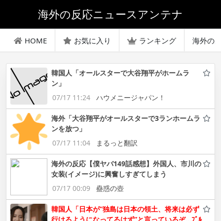
海外の反応ニュースアンテナ
HOME
お気に入り
ランキング
海外の
韓国人「オールスターで大谷翔平がホームラ
ン」
07/17 11:24
ハウメニージャパン！
海外「大谷翔平がオールスターで3ランホームラ
ンを放つ」
07/17 11:04
まるっと翻訳
海外の反応【僕ヤバ149話感想】外国人、市川の
女装(イメージ)に興奮しすぎてしまう
07/17 00:09
蠱惑の壺
韓国人「日本が”独島は日本の領土、将来は必ず
行けるようになってるはず”と言っているぞ…ﾌﾞﾙ