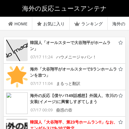
海外の反応ニュースアンテナ
HOME
お気に入り
ランキング
海外の
韓国人「オールスターで大谷翔平がホームラ
ン」
07/17 11:24
ハウメニージャパン！
海外「大谷翔平がオールスターで3ランホームラ
ンを放つ」
07/17 11:04
まるっと翻訳
海外の反応【僕ヤバ149話感想】外国人、市川の
女装(イメージ)に興奮しすぎてしまう
07/17 00:09
蠱惑の壺
韓国人「大谷翔平、第23号ホームラン!!」なお、
エンゼルスは9-10で敗北…