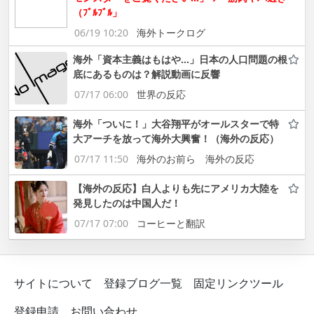
（ﾌﾞﾙﾌﾞﾙ」
06/19 10:20
海外トークログ
海外「資本主義はもはや…」日本の人口問題の根
底にあるものは？解説動画に反響
07/17 06:00
世界の反応
海外「ついに！」大谷翔平がオールスターで特
大アーチを放って海外大興奮！（海外の反応）
07/17 11:50
海外のお前ら 海外の反応
【海外の反応】白人よりも先にアメリカ大陸を
発見したのは中国人だ！
07/17 07:00
コーヒーと翻訳
サイトについて
登録ブログ一覧
固定リンクツール
登録申請
お問い合わせ