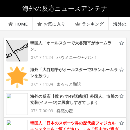
海外の反応ニュースアンテナ
HOME
お気に入り
ランキング
海外の
韓国人「オールスターで大谷翔平がホームラ
ン」
07/17 11:24
ハウメニージャパン！
海外「大谷翔平がオールスターで3ランホームラ
ンを放つ」
07/17 11:04
まるっと翻訳
海外の反応【僕ヤバ149話感想】外国人、市川の
女装(イメージ)に興奮しすぎてしまう
07/17 00:09
蠱惑の壺
韓国人「日本のスポーツ界の歴代級フィジカル
モンスターをご覧ください…」→「筋肉ヤバ過ぎ