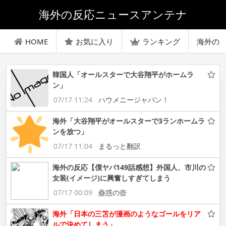
海外の反応ニュースアンテナ
HOME
お気に入り
ランキング
海外の
韓国人「オールスターで大谷翔平がホームラ
ン」
07/17 11:24
ハウメニージャパン！
海外「大谷翔平がオールスターで3ランホームラ
ンを放つ」
07/17 11:04
まるっと翻訳
海外の反応【僕ヤバ149話感想】外国人、市川の
女装(イメージ)に興奮しすぎてしまう
07/17 00:09
蠱惑の壺
海外「日本の三笘が漫画のようなゴールをリア
ルで決めてしまう」